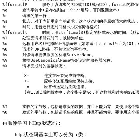
%{format}P	服务于该请求的PID或TID(线程ID)，format的取值范围为：pid和tid(2.0.46及以后版本)以及hextid(需要APR1.2.0及以上版本)

%q	查询字符串(若存在则由一个"?"引导，否则返回空串)

%r	请求的第一行

%s	状态。对于内部重定向的请求，这个状态指的是原始请求的状态，---%>s则指的是最后请求的状态。

%t	时间，用普通日志时间格式(标准英语格式)

%{format}t	时间，用strftime(3)指定的格式表示的时间。(默认情况下按本地化格式)

%T	处理完请求所花时间，以秒为单位。

%u	远程用户名(根据验证信息而来；如果返回status(%s)为401，可能是假的)

%U	请求的URL路径，不包含查询字符串。

%v	对该请求提供服务的标准ServerName。

%V	根据UseCanonicalName指令设定的服务器名称。

X=	连接在应答完成前中断。

+=	应答传送完后继续保持连接。

-=	应答传送完后关闭连接。

(在1.3以后的版本中，这个指令是%c，但这样就和过去的SSL语法
%I	接收的字节数，包括请求头的数据，并且不能为零。要使用这个指令你必须启用mod_logio模块。

%O	发送的字节数，包括请求头的数据，并且不能为零。要使用这个指令
再顺便学习下Http 状态码：
http 状态码基本上可以分为 5 类：