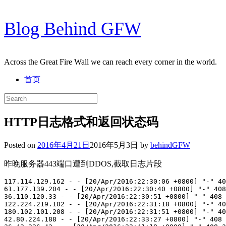
Skip
Blog Behind GFW
to
content
Across the Great Fire Wall we can reach every corner in the world.
首页
Search
for:
HTTP日志格式和返回状态码
Posted on
2016年4月21日
2016年5月3日
by
behindGFW
昨晚服务器443端口遭到DDOS,截取日志片段
117.114.129.162 - - [20/Apr/2016:22:30:06 +0800] "-" 40
61.177.139.204 - - [20/Apr/2016:22:30:40 +0800] "-" 408
36.110.120.33 - - [20/Apr/2016:22:30:51 +0800] "-" 408 
122.224.219.102 - - [20/Apr/2016:22:31:18 +0800] "-" 40
180.102.101.208 - - [20/Apr/2016:22:31:51 +0800] "-" 40
42.80.224.188 - - [20/Apr/2016:22:33:27 +0800] "-" 408 