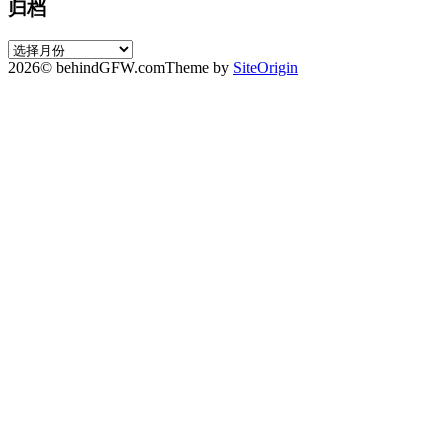
归档
归
2026© behindGFW.com
Theme by
SiteOrigin
档