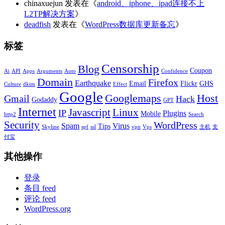
chinaxuejun
发表在《
android、iphone、ipad连接不上
L2TP解决方案
》
deadfish
发表在《
WordPress数据库更新备忘
》
标签
Censorship
Blog
Coupon
Ai
API
Apps
Arguments
Auto
Confidence
Domain
Firefox
Earthquake
Email
Flickr
GHS
Culture
dkim
Effect
Google
Googlemaps
Host
Gmail
Hack
Godaddy
GPT
Internet
Javascript
Linux
IP
Plugins
Mobile
http2
Search
Security
WordPress
Spam
Virus
Tips
Skyline
spf
ssl
vpn
Vps
主机
支
付宝
其他操作
登录
条目 feed
评论 feed
WordPress.org