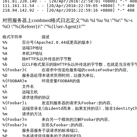
101.81.228.140 - - [20/Apr/2016:22:58:01 +0800] "-" 408
111.161.31.54 - - [20/Apr/2016:22:59:05 +0800] "-" 408 
218.94.142.92 - - [20/Apr/2016:22:59:16 +0800] "-" 408 
对照服务器上combined格式日志定义”%h %l %u %t \”%r\” %>s
%O \”%{Referer}i\” \”%{User-Agent}i\””
格式字符串	描述

%%	百分号(Apache2.0.44或更高的版本)

%a	远端IP地址

%A	本机IP地址

%B	除HTTP头以外传送的字节数

%b	以CLF格式显示的除HTTP头以外传送的字节数，也就是当没有字节传送时显示'-'而不是0。

%{Foobar}C	在请求中传送给服务端的cookieFoobar的内容。

%D	服务器处理本请求所用时间，以微为单位。

%{FOOBAR}e	环境变量FOOBAR的值

%f	文件名

%h	远端主机

%H	请求使用的协议

%{Foobar}i	发送到服务器的请求头Foobar:的内容。

%l	远端登录名(由identd而来，如果支持的话)，除非IdentityCheck设为"On"，否则将得到一个"-"。

%m	请求的方法

%{Foobar}n	来自另一个模块的注解Foobar的内容。

%{Foobar}o	应答头Foobar:的内容。

%p	服务器服务于该请求的标准端口。

%P	为本请求提供服务的子进程的PID。
