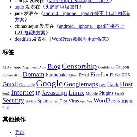
Jancgk
发表在《
如何在frp上实现pptp、l2tp？
》
aqtio
发表在《
头痛的垃圾邮件
》
jade
发表在《
android、iphone、ipad连接不上L2TP解决
方案
》
chinaxuejun
发表在《
android、iphone、ipad连接不上
L2TP解决方案
》
deadfish
发表在《
WordPress数据库更新备忘
》
标签
Censorship
Blog
Coupon
Ai
API
Apps
Arguments
Auto
Confidence
Domain
Firefox
Earthquake
Email
Flickr
GHS
Culture
dkim
Effect
Google
Googlemaps
Host
Gmail
Hack
Godaddy
GPT
Internet
Javascript
Linux
IP
Plugins
Mobile
http2
Search
Security
WordPress
Spam
Virus
Tips
Skyline
spf
ssl
vpn
Vps
主机
支
付宝
其他操作
登录