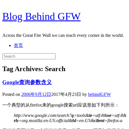
Skip
Blog Behind GFW
to
content
Across the Great Fire Wall we can reach every corner in the world.
首页
Search
for:
Tag Archives:
Search
Google查询参数含义
Posted on
2006年9月12日
2017年4月23日
by
behindGFW
一个典型的从firefox来的google搜索url应该形如下列所示：
http://www.google.com/search?
q
=tools&
ie
=utf-8&
oe
=utf-8&
rls
=org.mozilla:en-US:official&
hl
=en-US&
client
=firefox-a