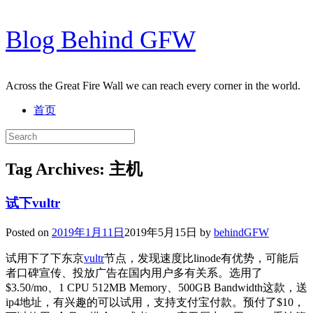
Skip
Blog Behind GFW
to
content
Across the Great Fire Wall we can reach every corner in the world.
首页
Search
for:
Tag Archives:
主机
试下vultr
Posted on
2019年1月11日
2019年5月15日
by
behindGFW
试用下了下东京
vultr
节点，发现速度比linode有优势，可能后
者口碑宣传、投放广告在国内用户多有关系。选用了
$3.50/mo、1 CPU 512MB Memory、500GB Bandwidth这款，送
ip4地址，有兴趣的可以试用，支持支付宝付款。预付了$10，