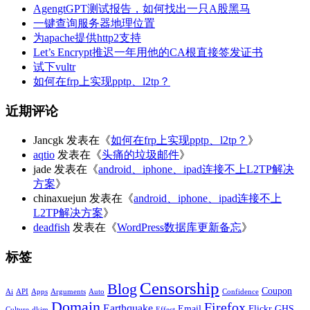
AgengtGPT测试报告，如何找出一只A股黑马
一键查询服务器地理位置
为apache提供http2支持
Let’s Encrypt推迟一年用他的CA根直接签发证书
试下vultr
如何在frp上实现pptp、l2tp？
近期评论
Jancgk
发表在《
如何在frp上实现pptp、l2tp？
》
aqtio
发表在《
头痛的垃圾邮件
》
jade
发表在《
android、iphone、ipad连接不上L2TP解决
方案
》
chinaxuejun
发表在《
android、iphone、ipad连接不上
L2TP解决方案
》
deadfish
发表在《
WordPress数据库更新备忘
》
标签
Censorship
Blog
Coupon
Ai
API
Apps
Arguments
Auto
Confidence
Domain
Firefox
Earthquake
Email
Flickr
GHS
Culture
dkim
Effect